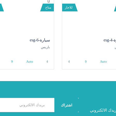
للاجار
متاح
esg
سيارة-6-esg
باريس
9
Auto
4
4
9
Auto
اشتراك
يدك الالكتروني