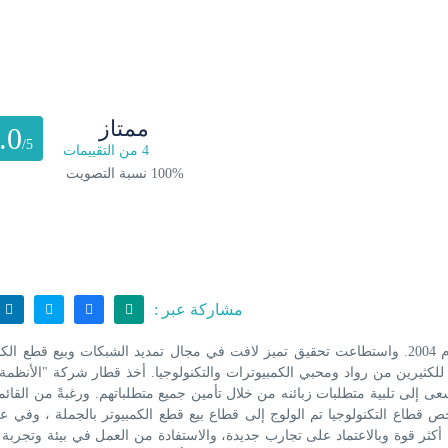
ممتاز
.0
/5
4 من التقييمات
100% نسبة التصويت
مشاركة عبر :
أبصرت شركة "الأنظمة الخبيرة للمعلوماتية" النور في عام 2004. واستطاعت تحقيق تميز لافت في مجال تمديد الشبكات وبيع قطع
للكثيرين من رواد ومحبي الكمبيوترات والتكنولوجيا. أخذ قطار شركة "الأنظمة 
عى إلى تلبية متطلبات زبائنه من خلال تأمين جميع متطلباتهم. ورغبةً من القائ
كثر قوة وبالاعتماد على تجارب جديدة، والاستفادة من العمل في بيئة وتجربة ل