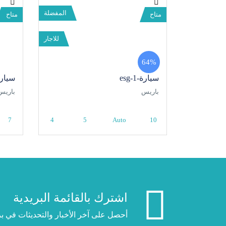
المفضلة
متاح
متاح
للاجار
64%
سيارة-1-esg
سيارة-4-
باريس
باريس
7
4
5
Auto
10
اشترك بالقائمة البريدية
أحصل على آخر الأخبار والتحديثات في بر