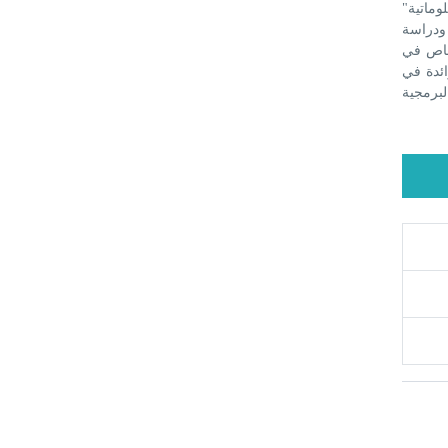
وماتية"
من المعلومات ودراسة
شخاص في
ائدة في
لبرمجية