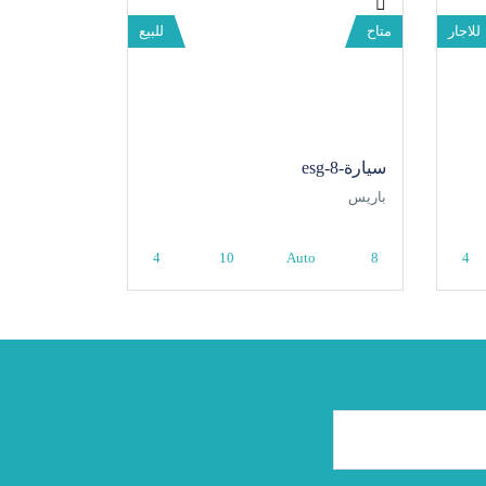
للاجار
متاح
للبيع
سيارة-8-esg
باريس
4
10
Auto
8
4